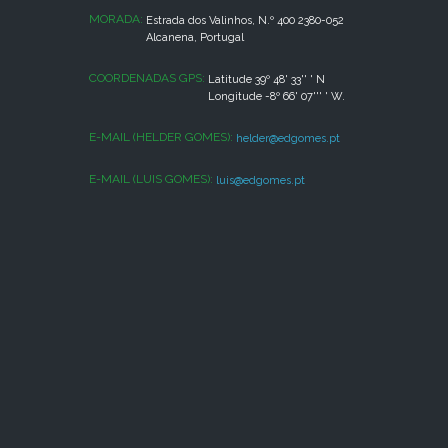
MORADA:
Estrada dos Valinhos, N.º 400 2380-052
Alcanena, Portugal
COORDENADAS GPS:
Latitude 39º 48' 33'' ' N
Longitude -8º 66' 07''' ' W.
E-MAIL (HELDER GOMES):
helder@edgomes.pt
E-MAIL (LUIS GOMES):
luis@edgomes.pt