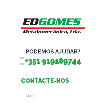
PODEMOS AJUDAR?
+351 919189744
CONTACTE-NOS
*Este campo é obrigatório.
*Não é um nome válido.
Nome